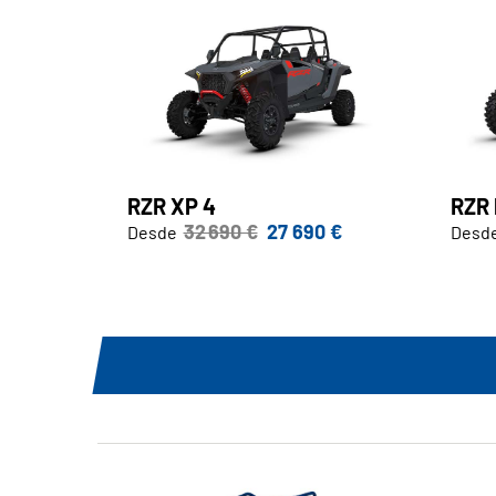
RZR XP 4
RZR 
32 690 €
27 690 €
Desde
Desd