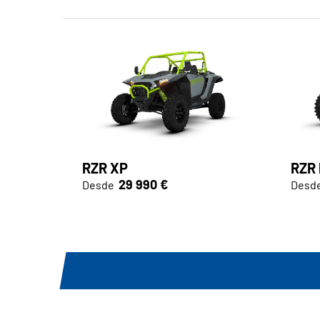
RZR XP
RZR
29 990 €
Desde
Desd